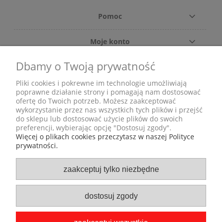
Pomoc
Moje konto
Dbamy o Twoją prywatność
Płatności i dostawa
Pliki cookies i pokrewne im technologie umożliwiają
Informacje
poprawne działanie strony i pomagają nam dostosować
ofertę do Twoich potrzeb. Możesz zaakceptować
wykorzystanie przez nas wszystkich tych plików i przejść
O nas
do sklepu lub dostosować użycie plików do swoich
preferencji, wybierając opcję "Dostosuj zgody".
Więcej o plikach cookies przeczytasz w naszej Polityce
prywatności.
Adres
zaakceptuj tylko niezbędne
ul. Grunwaldzka 29
Pon
58-506 Jelenia Góra
dostosuj zgody
(obok Castoramy)