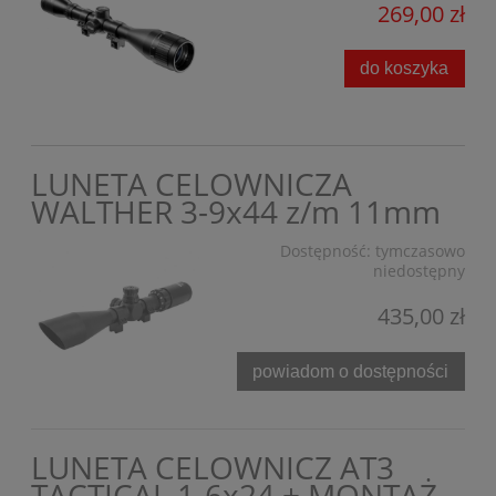
269,00 zł
do koszyka
LUNETA CELOWNICZA
WALTHER 3-9x44 z/m 11mm
Dostępność:
tymczasowo
niedostępny
435,00 zł
powiadom o dostępności
LUNETA CELOWNICZ AT3
TACTICAL 1-6x24 + MONTAŻ