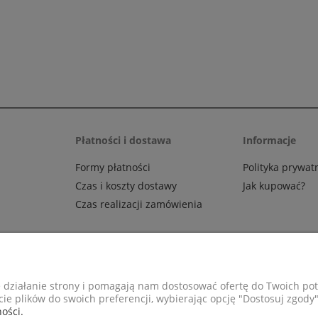
Płatności i dostawa
Informacje
Formy płatności
Polityka prywat
Czas i koszty dostawy
Jak kupować?
Czas realizacji zamówienia
God
e działanie strony i pomagają nam dostosować ofertę do Twoich p
cie plików do swoich preferencji, wybierając opcję "Dostosuj zgody"
ka 29
Poniedziałek–Piątek
ości.