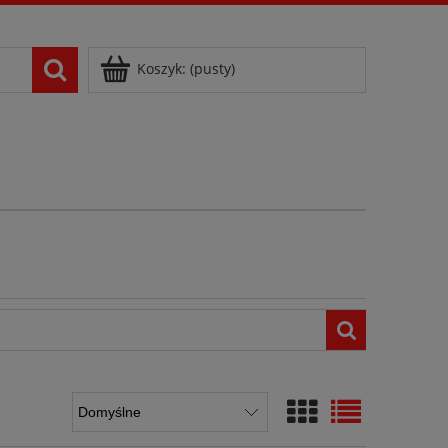
Zarejestruj się
Zaloguj się
Koszyk:
(pusty)