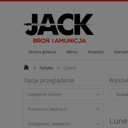
Strona główna
Menu
Nowości
Kontakt
»
»
Optyka
Lunety
Opcje przeglądania
Wyszu
Kategorie: Lunety
Producent: (wybierz)
Lune
Dostępność: (wybierz)