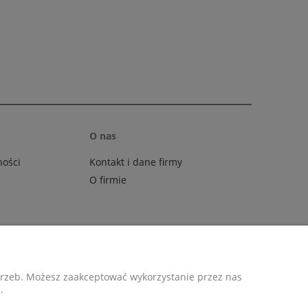
O nas
ności
Kontakt i dane firmy
O firmie
ziny otwarcia
otrzeb. Możesz zaakceptować wykorzystanie przez nas
.
: 10:00–18:00