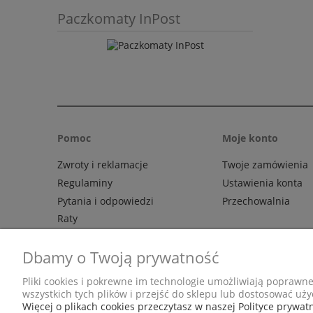
Paczkomaty InPost
Pomoc
Moje konto
Zwroty i reklamacje
Twoje zamówienia
Regulaminy
Ustawienia konta
Pytania i odpowiedzi
Przechowalnia
Raty
Dbamy o Twoją prywatność
Adres
Pliki cookies i pokrewne im technologie umożliwiają poprawn
wszystkich tych plików i przejść do sklepu lub dostosować uży
ul. Grunwaldz
Więcej o plikach cookies przeczytasz w naszej Polityce prywatn