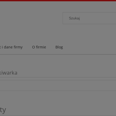
 i dane firmy
O firmie
Blog
kiwarka
ty