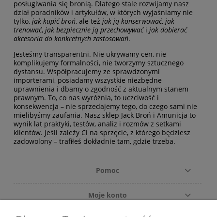
posługiwania się bronią. Dlatego stale rozwijamy nasz
dział poradników i artykułów, w których wyjaśniamy nie
tylko,
jak kupić broń
, ale też
jak ją konserwować
,
jak
trenować
,
jak bezpiecznie ją przechowywać
i
jak dobierać
akcesoria do konkretnych zastosowań
.
Jesteśmy transparentni. Nie ukrywamy cen, nie
komplikujemy formalności, nie tworzymy sztucznego
dystansu. Współpracujemy ze sprawdzonymi
importerami, posiadamy wszystkie niezbędne
uprawnienia i dbamy o zgodność z aktualnym stanem
prawnym. To, co nas wyróżnia, to uczciwość i
konsekwencja – nie sprzedajemy tego, do czego sami nie
mielibyśmy zaufania. Nasz sklep Jack Broń i Amunicja to
wynik lat praktyki, testów, analiz i rozmów z setkami
klientów. Jeśli zależy Ci na sprzęcie, z którego będziesz
zadowolony – trafiłeś dokładnie tam, gdzie trzeba.
Pomoc
Moje konto