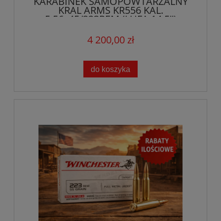
KARABINEK SAMOPOWTARZALNY
KRAL ARMS KR556 KAL.
5,56x45/223REM (LUFA 14,5'')
4 200,00 zł
do koszyka