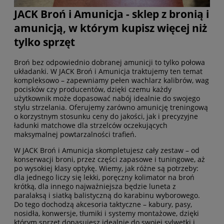
JACK Broń i Amunicja - sklep z bronią i
amunicją, w którym kupisz więcej niż
tylko sprzęt
Broń bez odpowiednio dobranej amunicji to tylko połowa
układanki. W JACK Broń i Amunicja traktujemy ten temat
kompleksowo – zapewniamy pełen wachlarz kalibrów, wag
pocisków czy producentów, dzięki czemu każdy
użytkownik może dopasować nabój idealnie do swojego
stylu strzelania. Oferujemy zarówno amunicję treningową
o korzystnym stosunku ceny do jakości, jak i precyzyjne
ładunki matchowe dla strzelców oczekujących
maksymalnej powtarzalności trafień.
W JACK Broń i Amunicja skompletujesz cały zestaw – od
konserwacji broni, przez części zapasowe i tuningowe, aż
po wysokiej klasy optykę. Wiemy, jak różne są potrzeby:
dla jednego liczy się lekki, poręczny kolimator na broń
krótką, dla innego najważniejsza będzie luneta z
paralaksą i siatką balistyczną do karabinu wyborowego.
Do tego dochodzą akcesoria taktyczne – kabury, pasy,
nosidła, konwersje, tłumiki i systemy montażowe, dzięki
którym sprzęt dopasujesz idealnie do swojej sylwetki i