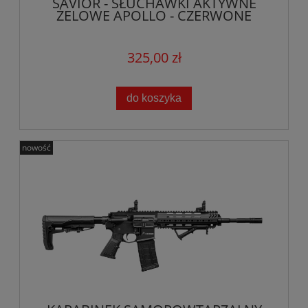
SAVIOR - SŁUCHAWKI AKTYWNE
ŻELOWE APOLLO - CZERWONE
325,00 zł
do koszyka
nowość