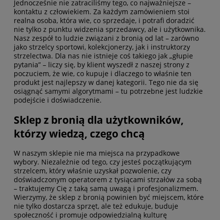
Jednocześnie nie zatraciliśmy tego, co najważniejsze –
kontaktu z człowiekiem. Za każdym zamówieniem stoi
realna osoba, która wie, co sprzedaje, i potrafi doradzić
nie tylko z punktu widzenia sprzedawcy, ale i użytkownika.
Nasz zespół to ludzie związani z bronią od lat – zarówno
jako strzelcy sportowi, kolekcjonerzy, jak i instruktorzy
strzelectwa. Dla nas nie istnieje coś takiego jak „głupie
pytania” – liczy się, by klient wyszedł z naszej strony z
poczuciem, że wie, co kupuje i dlaczego to właśnie ten
produkt jest najlepszy w danej kategorii. Tego nie da się
osiągnąć samymi algorytmami – tu potrzebne jest ludzkie
podejście i doświadczenie.
Sklep z bronią dla użytkowników,
którzy wiedzą, czego chcą
W naszym sklepie nie ma miejsca na przypadkowe
wybory. Niezależnie od tego, czy jesteś początkującym
strzelcem, który właśnie uzyskał pozwolenie, czy
doświadczonym operatorem z tysiącami strzałów za sobą
– traktujemy Cię z taką samą uwagą i profesjonalizmem.
Wierzymy, że sklep z bronią powinien być miejscem, które
nie tylko dostarcza sprzęt, ale też edukuje, buduje
społeczność i promuje odpowiedzialną kulturę