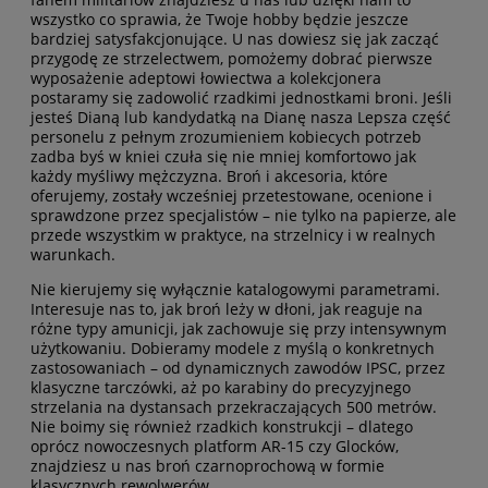
wszystko co sprawia, że Twoje hobby będzie jeszcze
bardziej satysfakcjonujące. U nas dowiesz się jak zacząć
przygodę ze strzelectwem, pomożemy dobrać pierwsze
wyposażenie adeptowi łowiectwa a kolekcjonera
postaramy się zadowolić rzadkimi jednostkami broni. Jeśli
jesteś Dianą lub kandydatką na Dianę nasza Lepsza część
personelu z pełnym zrozumieniem kobiecych potrzeb
zadba byś w kniei czuła się nie mniej komfortowo jak
każdy myśliwy mężczyzna. Broń i akcesoria, które
oferujemy, zostały wcześniej przetestowane, ocenione i
sprawdzone przez specjalistów – nie tylko na papierze, ale
przede wszystkim w praktyce, na strzelnicy i w realnych
warunkach.
Nie kierujemy się wyłącznie katalogowymi parametrami.
Interesuje nas to, jak broń leży w dłoni, jak reaguje na
różne typy amunicji, jak zachowuje się przy intensywnym
użytkowaniu. Dobieramy modele z myślą o konkretnych
zastosowaniach – od dynamicznych zawodów IPSC, przez
klasyczne tarczówki, aż po karabiny do precyzyjnego
strzelania na dystansach przekraczających 500 metrów.
Nie boimy się również rzadkich konstrukcji – dlatego
oprócz nowoczesnych platform AR-15 czy Glocków,
znajdziesz u nas broń czarnoprochową w formie
klasycznych rewolwerów.