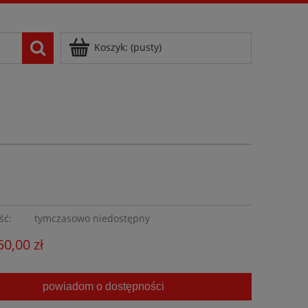
Zarejestruj się
Zaloguj się
Koszyk:
(pusty)
ść:
tymczasowo niedostępny
50,00 zł
powiadom o dostępności