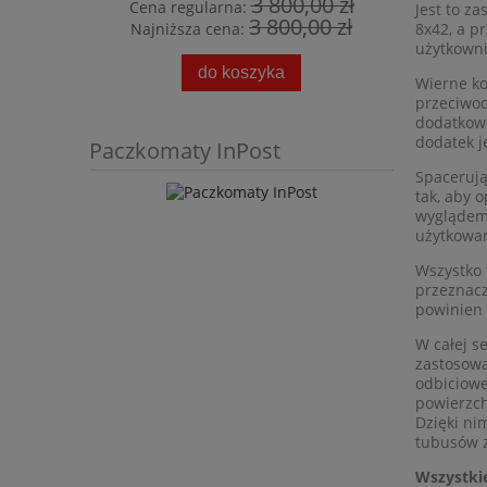
3 800,00 zł
Cena regularna:
Cena r
Jest to z
3 800,00 zł
8x42, a p
Najniższa cena:
Najniż
użytkowni
do koszyka
Wierne ko
przeciwod
dodatkowo
dodatek j
Paczkomaty InPost
Spacerują
tak, aby 
wyglądem,
użytkowan
Wszystko 
przeznacz
powinien 
W całej se
zastosow
odbiciow
powierzch
Dzięki ni
tubusów z
Wszystkie