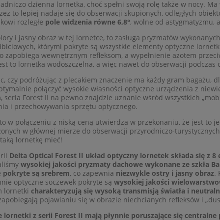
4 750,00 zł
3 800,00 zł
egularna:
Cena regularna:
asadniczo dzienna lornetka, choć spełni swoją rolę także w nocy. Ma
3 990,00 zł
3 500,00 zł
rzez to lepiej nadaje się do obserwacji skupionych, odległych obi
sza cena:
Najniższa cena:
kowi rozległe
pole widzenia równe 6,8°
, wolne od astygmatyzmu, a
do koszyka
do koszyka
lory i jasny obraz w tej lornetce, to zasługa pryzmatów wykonanych
biciowych, którymi pokryte są wszystkie elementy optyczne lorne
 zapobiega wewnętrznym refleksom, a wypełnienie azotem przeciw
est to lornetka wodoszczelna, a więc nawet do obserwacji podczas
c, czy podróżując z plecakiem znaczenie ma każdy gram bagażu, dla
optymalnie połączyć wysokie własności optyczne urządzenia z niew
 seria Forest II na pewno znajdzie uznanie wśród wszystkich „mo
ia i przechowywania sprzętu optycznego.
to w połączeniu z niską ceną utwierdza w przekonaniu, że jest to j
onych w głównej mierze do obserwacji przyrodniczo-turystycznych.
taką lornetkę mieć!
rii
Delta Optical Forest II układ optyczny lornetek składa się z
aliśmy
wysokiej jakości pryzmaty dachowe wykonane ze szkła Ba
e
pokryte są srebrem
, co zapewnia
niezwykle ostry i jasny obraz
.
nie optyczne soczewek pokryte są
wysokiej jakości wielowarst
m lornetki
charakteryzują się wysoką transmisją światła i neutral
apobiegają pojawianiu się w obrazie niechcianych refleksów i „du
 lornetki z serii Forest II mają płynnie poruszające się centralne