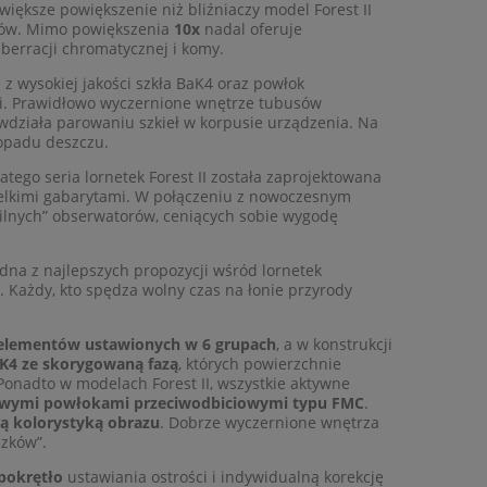
3 800,00 zł
Cena regularna:
 większe powiększenie niż bliźniaczy model Forest II
3 800,00 zł
ektów. Mimo powiększenia
10x
nadal oferuje
Najniższa cena:
berracji chromatycznej i komy.
do koszyka
 z wysokiej jakości szkła BaK4 oraz powłok
tki. Prawidłowo wyczernione wnętrze tubusów
działa parowaniu szkieł w korpusie urządzenia. Na
 opadu deszczu.
tego seria lornetek Forest II została zaprojektowana
ielkimi gabarytami. W połączeniu z nowoczesnym
bilnych” obserwatorów, ceniących sobie wygodę
edna z najlepszych propozycji wśród lornetek
 Każdy, kto spędza wolny czas na łonie przyrody
 8 elementów ustawionych w 6 grupach
, a w konstrukcji
K4 ze skorygowaną fazą
, których powierzchnie
 Ponadto w modelach Forest II, wszystkie aktywne
wowymi powłokami przeciwodbiciowymi typu FMC
.
ną kolorystyką obrazu
. Dobrze wyczernione wnętrza
szków”.
 pokrętło
ustawiania ostrości i indywidualną korekcję