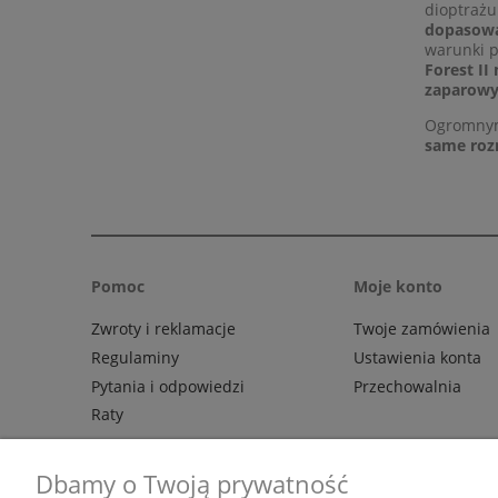
dioptraż
dopasowa
warunki p
Forest II
zaparowy
Ogromnymi
same roz
Pomoc
Moje konto
Zwroty i reklamacje
Twoje zamówienia
Regulaminy
Ustawienia konta
Pytania i odpowiedzi
Przechowalnia
Raty
Dbamy o Twoją prywatność