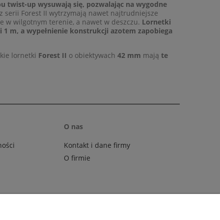
 twist-up wysuwają się, pozwalając na wygodne
z serii Forest II wytrzymają nawet najtrudniejsze
 w wilgotnym terenie, a nawet w deszczu.
Lornetki
i 1 m, a wypełnienie konstrukcji azotem zapobiega
kie lornetki
Forest II
o obiektywach
42 mm
mają
te
O nas
ności
Kontakt i dane firmy
O firmie