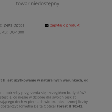
towar niedostępny
t:
Delta Optical
zapytaj o produkt
uktu:
DO-1300
st II jest użytkowanie w naturalnych warunkach, od
6)
PISTOLET GLOCK 19 (GEN 6)
OR KAL. 9mm PARA
ście potrzeby przyjrzenia się szczegółom budynków?
steście, co niesie w dziobie dla swoich piskląt
rającego dech w piersiach widoku niezliczonej liczby
3 500,00 zł
dostarczyć lornetka Delta Optical
Forest II 10x42
.