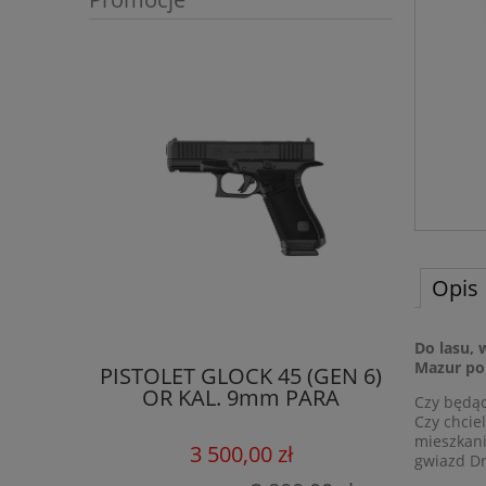
Opis
Do lasu, 
Mazur po 
PISTOLET GLOCK 45 (GEN 6)
OR KAL. 9mm PARA
SAMOPO
Czy będąc
10/22 
Czy chciel
mieszkani
3 500,00 zł
gwiazd Dr