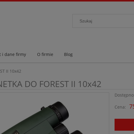
 i dane firmy
O firmie
Blog
T II 10x42
ETKA DO FOREST II 10x42
Dostępno
7
Cena: