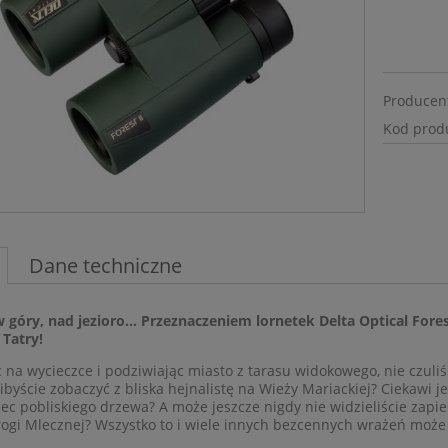
Producen
Kod prod
Dane techniczne
w góry, nad jezioro… Przeznaczeniem lornetek Delta Optical Fore
Tatry!
KARABINEK
PISTOLET GLOCK 17 (GEN 
WTARZALNY RUGER
OR KAL. 9mm PARA
 na wycieczce i podziwiając miasto z tarasu widokowego, nie czuli
TACTICAL KAL. .22LR
ibyście zobaczyć z bliska hejnalistę na Wieży Mariackiej? Ciekawi je
ec pobliskiego drzewa? A może jeszcze nigdy nie widzieliście zapie
3 990,00 zł
3 500,00 zł
ogi Mlecznej? Wszystko to i wiele innych bezcennych wrażeń może 