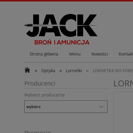
Strona główna
Menu
Nowości
Kontakt
»
»
»
Optyka
Lornetki
LORNETKA DO FORES
LORN
Producenci
Wybierz producenta
Promocje