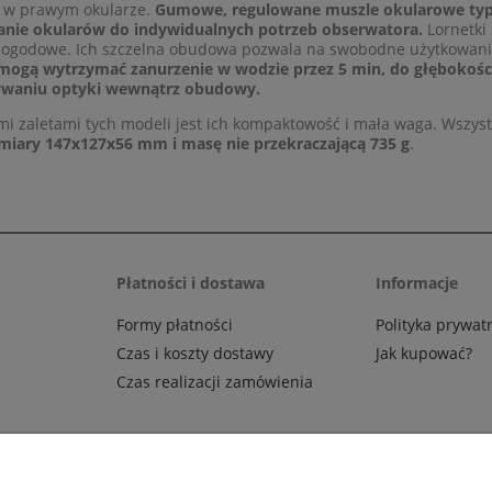
u w prawym okularze.
Gumowe, regulowane muszle okularowe typu
nie okularów do indywidualnych potrzeb obserwatora.
Lornetki 
ogodowe. Ich szczelna obudowa pozwala na swobodne użytkowanie
 mogą wytrzymać zanurzenie w wodzie przez 5 min, do głębokośc
waniu optyki wewnątrz obudowy.
 zaletami tych modeli jest ich kompaktowość i mała waga. Wszyst
miary 147x127x56 mm i masę nie przekraczającą 735 g
.
Płatności i dostawa
Informacje
Formy płatności
Polityka prywat
Czas i koszty dostawy
Jak kupować?
Czas realizacji zamówienia