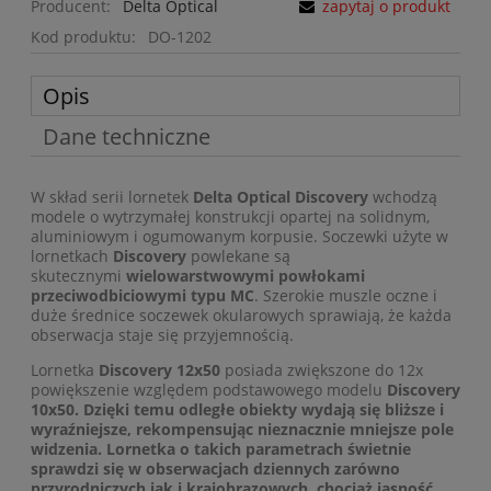
Producent:
Delta Optical
zapytaj o produkt
Kod produktu:
DO-1202
Opis
Dane techniczne
W skład serii lornetek
Delta Optical Discovery
wchodzą
modele o wytrzymałej konstrukcji opartej na solidnym,
aluminiowym i ogumowanym korpusie. Soczewki użyte w
lornetkach
Discovery
powlekane są
skutecznymi
wielowarstwowymi powłokami
przeciwodbiciowymi typu MC
. Szerokie muszle oczne i
duże średnice soczewek okularowych sprawiają, że każda
obserwacja staje się przyjemnością.
Lornetka
Discovery 12x50
posiada zwiększone do 12x
powiększenie względem podstawowego modelu
Discovery
10x50
. Dzięki temu odległe obiekty wydają się bliższe i
wyraźniejsze, rekompensując nieznacznie mniejsze pole
widzenia. Lornetka o takich parametrach świetnie
sprawdzi się w obserwacjach dziennych zarówno
przyrodniczych jak i krajobrazowych, chociaż jasność