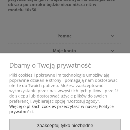
obrazu po zmroku będzie nieco niższa niż w
modelu
10x50
.
Pomoc
Moje konto
Dbamy o Twoją prywatność
Płatności i dostawa
Pliki cookies i pokrewne im technologie umożliwiają
Informacje
poprawne działanie strony i pomagają nam dostosować
ofertę do Twoich potrzeb. Możesz zaakceptować
wykorzystanie przez nas wszystkich tych plików i przejść
O nas
do sklepu lub dostosować użycie plików do swoich
preferencji, wybierając opcję "Dostosuj zgody".
Więcej o plikach cookies przeczytasz w naszej Polityce
prywatności.
Adres
zaakceptuj tylko niezbędne