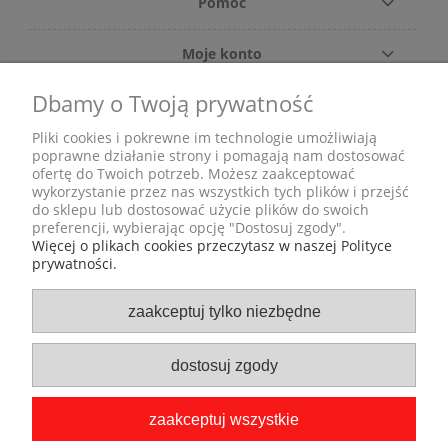
Pomoc
Moje konto
Dbamy o Twoją prywatność
Płatności i dostawa
Pliki cookies i pokrewne im technologie umożliwiają
Informacje
poprawne działanie strony i pomagają nam dostosować
ofertę do Twoich potrzeb. Możesz zaakceptować
wykorzystanie przez nas wszystkich tych plików i przejść
O nas
do sklepu lub dostosować użycie plików do swoich
preferencji, wybierając opcję "Dostosuj zgody".
Więcej o plikach cookies przeczytasz w naszej Polityce
prywatności.
Adres
zaakceptuj tylko niezbędne
ul. Grunwaldzka 29
Pon
58-506 Jelenia Góra
dostosuj zgody
(obok Castoramy)
zaakceptuj wszystkie
strona stworzona przez: